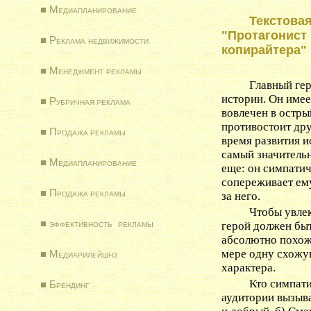
■
Медиапланировани
е
Текстова
"
Протагонист 
■
Реклама недвижимости
копирайтера
"
■
Менеджмент рекламы
Главный ге
истории. Он имее
■
Рубричная
реклама
вовлечен в остры
противостоит др
■
Продажа
рекламы
время развития 
самый значитель
■
Медиапланировани
е
еще: он симпатич
сопереживает ему
■
Продажа
рекламы
за него.
Чтобы увлек
■
эффективность рекламы
герой должен быт
абсолютно похож,
мере одну схожу
■
Медиарилейшнз
характера.
Кто симпат
■
Брендинг
аудитории вызыв