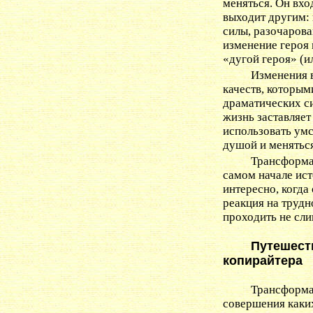
меняться. Он вхо
выходит другим:
силы, разочарова
изменение героя 
«дугой героя» (и
Изменения в
качеств, которым
драматических си
жизнь заставляет
использовать ум
душой и меняться
Трансформа
самом начале ист
интересно, когда
реакция на труд
проходить не сли
Путешес
копирайтера
Трансформа
совершения каких