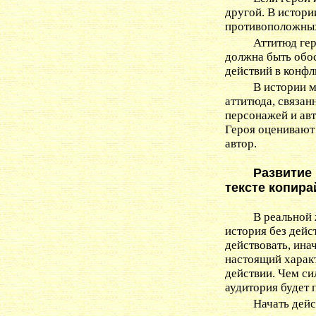
другой. В истори
противоположных
Аттитюд ге
должна быть обо
действий в конфл
В истории м
аттитюда, связан
персонажей и авт
Героя оценивают
автор.
Развитие 
тексте копира
В реальной 
история без дейс
действовать, ина
настоящий характ
действии. Чем си
аудитория будет 
Начать дейс