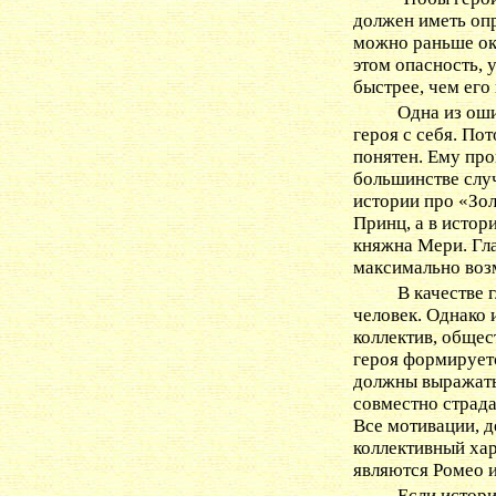
должен иметь опр
можно раньше ок
этом опасность,
быстрее, чем его
Одна из оши
героя с себя. По
понятен. Ему про
большинстве случ
истории про «Зо
Принц, а в истор
княжна Мери. Гл
максимально воз
В качестве 
человек. Однако 
коллектив, общес
героя формируетс
должны выражать
совместно страда
Все мотивации, д
коллективный хар
являются Ромео 
Если истори