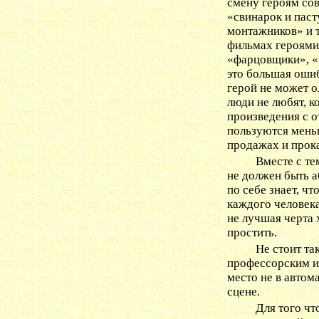
смену героям сов
«свинарок и паст
монтажников» и т
фильмах героями
«фарцовщики», «к
это большая оши
герой не может о
люди не любят, к
произведения с 
пользуются мень
продажах и прока
Вместе с те
не должен быть а
по себе знает, ч
каждого человека
не лучшая черта 
простить.
Не стоит та
профессорским и
место не в автом
сцене.
Для того чт