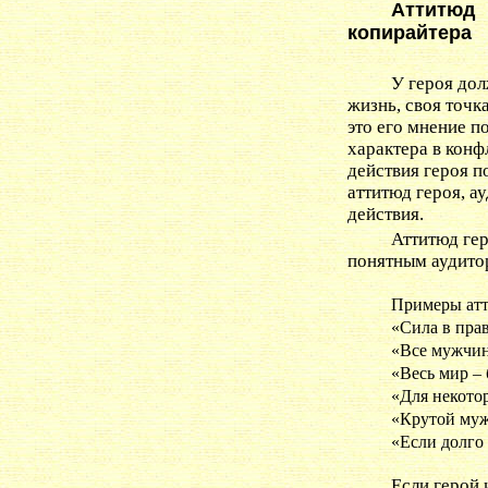
Аттитю
копирайтера
У героя дол
жизнь, своя точк
это его мнение п
характера в конф
действия героя п
аттитюд героя, а
действия.
Аттитюд ге
понятным аудитор
Примеры атт
«Сила в пра
«Все мужчин
«Весь мир – 
«Для некото
«Крутой муж
«Если долго 
Если герой 