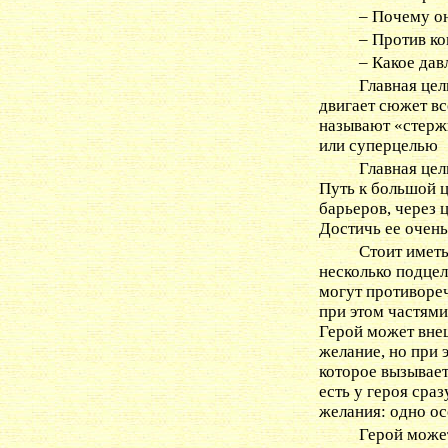
– Почему он
– Против ко
– Какое дав
Главная цел
двигает сюжет вс
называют «стерж
или суперцелью
Главная цел
Путь к большой 
барьеров, через 
Достичь ее очень
Стоит иметь
несколько подцел
могут противореч
при этом частями
Герой может вне
желание, но при 
которое вызывает
есть у героя сра
желания: одно ос
Герой может