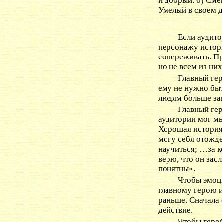
и добрый. б) Сме
Умелый в своем д
Если аудит
персонажу истор
сопереживать. П
но не всем из ни
Главный
ге
ему не нужно бы
людям больше за
Главный гер
аудитории мог мы
Хорошая история
могу себя отожде
научиться; …за к
верю, что он зас
понятны».
Чтобы эмоц
главному герою 
раньше. Сначала 
действие.
Чтобы герой