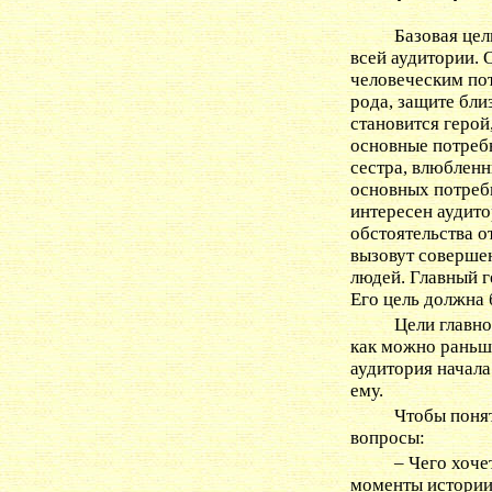
Базовая цел
всей аудитории.
человеческим по
рода, защите бли
становится герой
основные потребн
сестра, влюбленн
основных потребн
интересен аудит
обстоятельства о
вызовут соверше
людей. Главный г
Его цель должна 
Цели главно
как можно раньше
аудитория начала
ему.
Чтобы понят
вопросы:
– Чего хоче
моменты истори