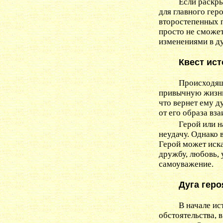
Если раскры
для главного гер
второстепенных 
просто не сможет
изменениями в д
Квест ист
Происходящ
привычную жизнь 
что вернет ему д
от его образа вз
Герой или н
неудачу. Однако в
Герой может иска
дружбу, любовь,
самоуважение.
Дуга геро
В начале ис
обстоятельства, в