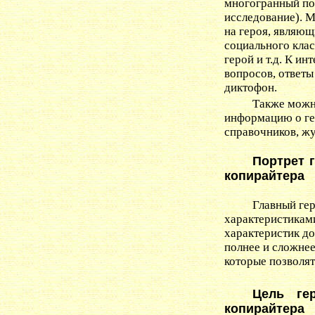
многогранный пор
исследование). 
на героя, являю
социального клас
герой и т.д. К и
вопросов, ответы
диктофон.
Также можн
информацию о гер
справочников, жу
Портрет г
копирайтера
Главный ге
характеристиками
характеристик д
полнее и сложнее
которые позволят
Цель ге
копирайтера