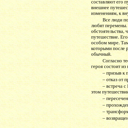
составляют его п
внешнее путешес
изменениям, к в
Все люди по
любят перемены. 
обстоятельства, 
путешествие. Его
особом мире. Там
которыми после р
обычный.
Согласно т
героя состоит из
– призыв к
– отказ от 
– встреча с
этом путешествии
– пересечен
– прохожде
– трансфор
– возвращен