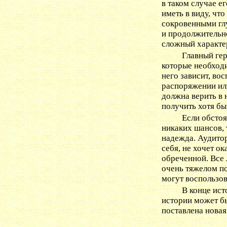
в таком случае ег
иметь в виду, чт
сокровенными глу
и продолжительно
сложный характе
Главный гер
которые необходи
него зависит, вос
распоряжении или
должна верить в н
получить хотя бы
Если обстоя
никаких шансов, 
надежда. Аудитор
себя, не хочет о
обреченной. Все 
очень тяжелом п
могут воспользов
В конце ист
истории может бы
поставлена новая