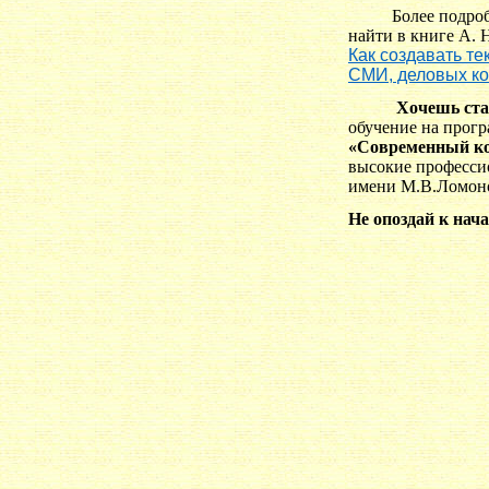
Более подро
найти в книге А.
Как создавать те
СМИ, деловых к
Хочешь ста
обучение на прог
«Современный к
высокие професси
имени М.В.Ломо
Не опоздай к нач