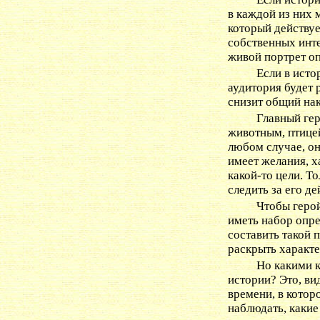
в каждой из них 
который действуе
собственных инте
живой портрет о
Если в исто
аудитория будет 
снизит общий нак
Главный гер
животным, птицей
любом случае, он
имеет желания, х
какой-то цели. То
следить за его д
Чтобы герой
иметь набор опр
составить такой 
раскрыть характе
Но какими 
истории? Это, ви
времени, в котор
наблюдать, какие