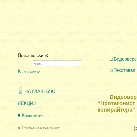
Поиск по сайту:
□
Видеоверс
□
Текстовая
Карта сайта
۩
НА ГЛАВ
НУ
Ю
۩
НА ГЛАВ
НУ
Ю
Видеовер
"
Протагонист 
ЛЕКЦИИ
копирайтера
"
■
Копирайтинг
(
■
Рекламная кампания