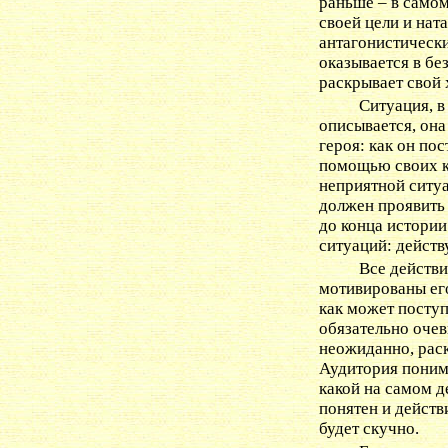
раньше – в самом
своей цели и нат
антагонистически
оказывается в бе
раскрывает свой 
Ситуация, в
описывается, она
героя: как он пос
помощью своих ка
неприятной ситуа
должен проявить 
до конца истории
ситуаций: действ
Все действи
мотивированы его
как может поступ
обязательно очев
неожиданно, раск
Аудитория понима
какой на самом д
понятен и действ
будет скучно.